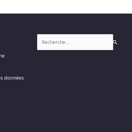
Rechercher :
rme
es données