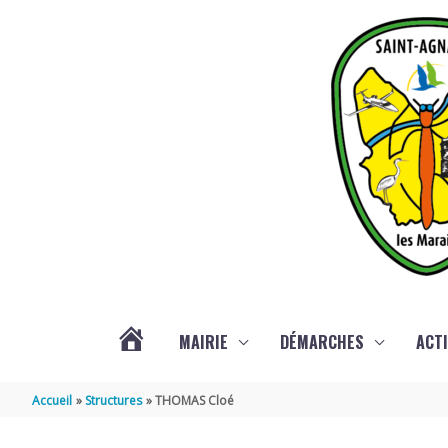
Aller au contenu
Aller au pied de page
MAIRIE
DÉMARCHES
ACTI
ACTUALITÉS
Accueil
Structures
THOMAS Cloé
DE