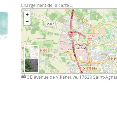
Chargement de la carte ...
+
−
Localisation :
3B avenue de Villeneuve, 17620 Saint-Agna