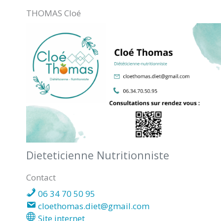
THOMAS Cloé
SAINT-
AGNANT
Dieteticienne Nutritionniste
Contact
06 34 70 50 95
cloethomas.diet@gmail.com
Site internet