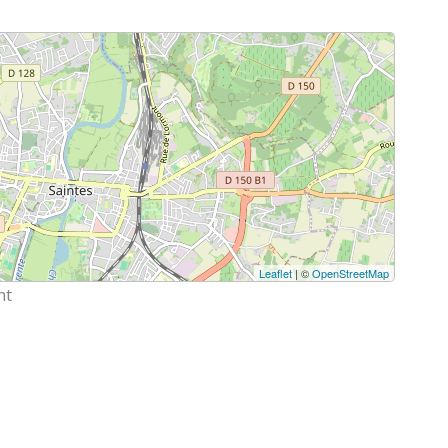
Leaflet
| ©
OpenStreetMap
nt