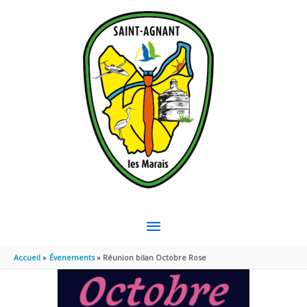
Aller au contenu
Aller au pied de page
MENU
PRINCIPAL
Accueil
Évenements
Réunion bilan Octobre Rose