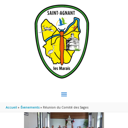
Aller au contenu
Aller au pied de page
MENU
PRINCIPAL
Accueil
Évenements
Réunion du Comité des Sages