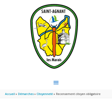
Aller au contenu
Aller au pied de page
MENU
PRINCIPAL
Accueil
Démarches
Citoyenneté
Recensement citoyen obligatoire