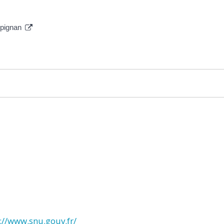
rpignan
://www.snu.gouv.fr/