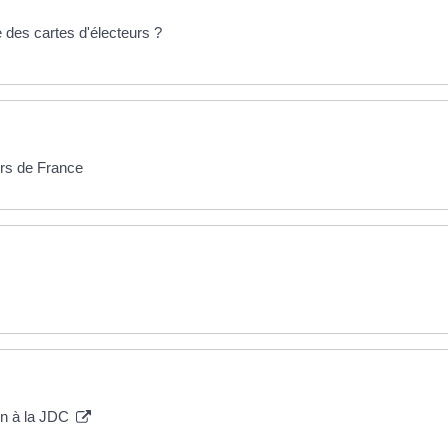
 des cartes d'électeurs ?
ors de France
ion à la JDC