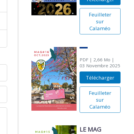
Feuilleter
sur
Calaméo
PDF
| 2,66 Mo
|
03 Novembre 2025
Télécharger
Feuilleter
sur
Calaméo
LE MAG