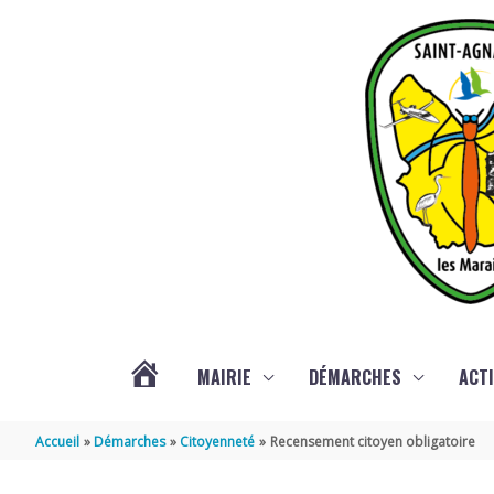
Aller au contenu
Aller au pied de page
MAIRIE
DÉMARCHES
ACTI
ACTUALITÉS
Accueil
Démarches
Citoyenneté
Recensement citoyen obligatoire
DE