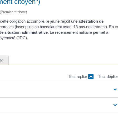
ent citoyen")
 (Premier ministre)
 cette obligation accomplie, le jeune reçoit une
attestation de
 démarches (inscription au baccalauréat avant 18 ans notamment). En c
de situation administrative
. Le recensement militaire permet à
itoyenneté (JDC).
er
Tout replier
Tout déplie