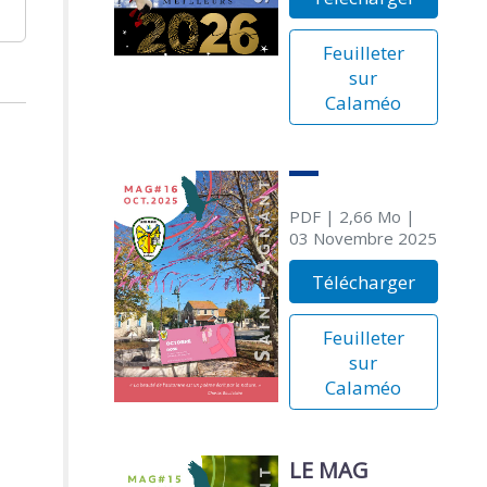
Feuilleter
sur
Calaméo
PDF
| 2,66 Mo
|
03 Novembre 2025
Télécharger
Feuilleter
sur
Calaméo
LE MAG