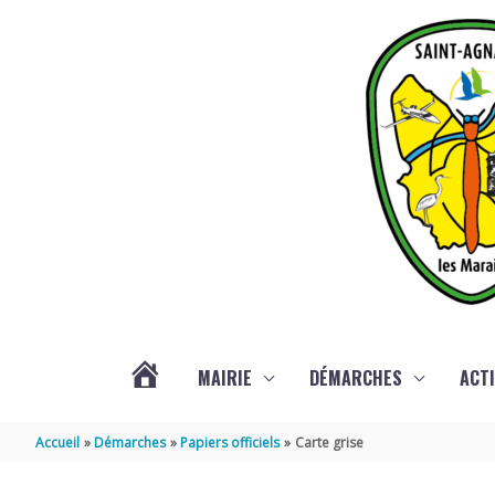
Aller au contenu
Aller au pied de page
MAIRIE
DÉMARCHES
ACTI
ACTUALITÉS
Accueil
Démarches
Papiers officiels
Carte grise
DE