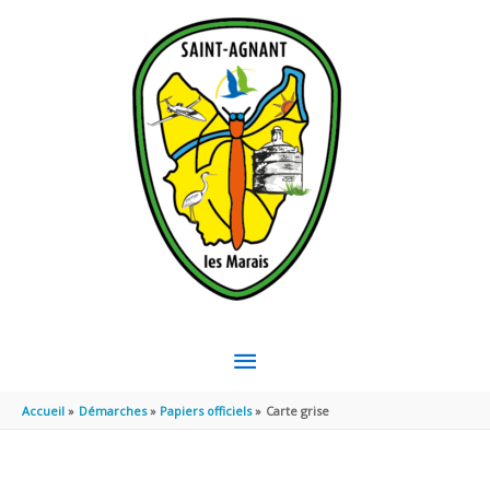
Aller au contenu
Aller au pied de page
MENU
PRINCIPAL
Accueil
Démarches
Papiers officiels
Carte grise