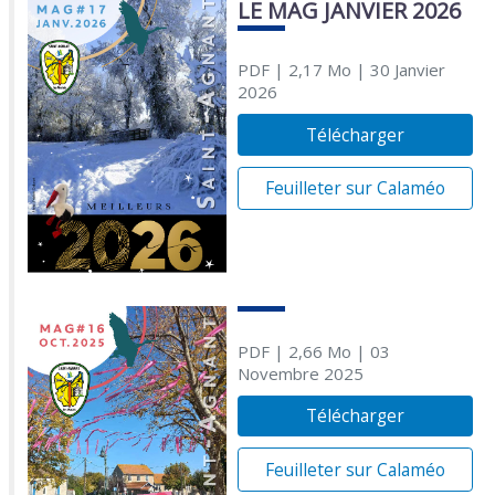
LE MAG JANVIER 2026
PDF
| 2,17 Mo
| 30 Janvier
2026
Télécharger
Feuilleter sur Calaméo
PDF
| 2,66 Mo
| 03
Novembre 2025
Télécharger
Feuilleter sur Calaméo