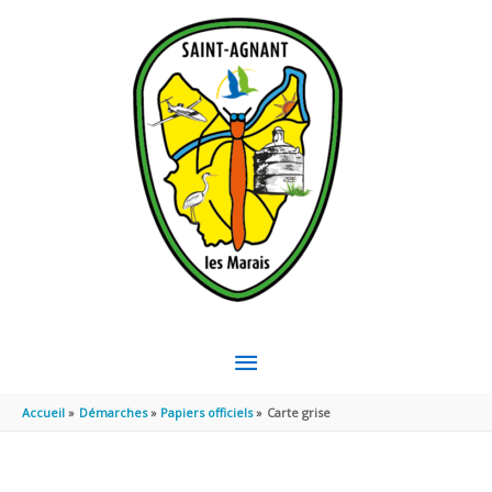
Aller au contenu
Aller au pied de page
MENU
PRINCIPAL
Accueil
Démarches
Papiers officiels
Carte grise