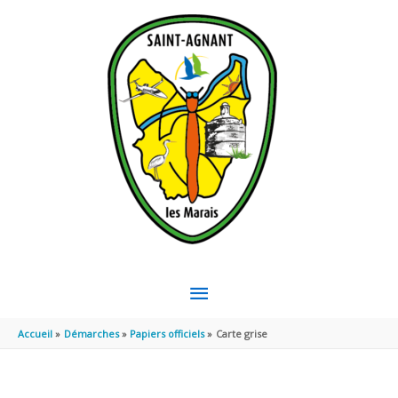
Aller au contenu
Aller au pied de page
MENU
PRINCIPAL
Accueil
Démarches
Papiers officiels
Carte grise