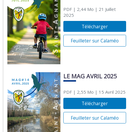
PDF
| 2,44 Mo
| 21 Juillet
2025
Télécharger
Feuilleter sur Calaméo
LE MAG AVRIL 2025
PDF
| 2,55 Mo
| 15 Avril 2025
Télécharger
Feuilleter sur Calaméo