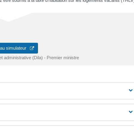
 être soumis à la taxe d'habitation sur les logements vacants (THLV
 au simulateur
 et administrative (Dila) - Premier ministre