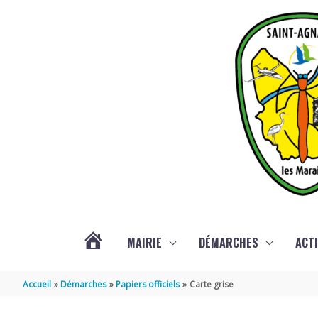
Aller au contenu
Aller au pied de page
MAIRIE
DÉMARCHES
ACTI
ACTUALITÉS
Accueil
Démarches
Papiers officiels
Carte grise
DE