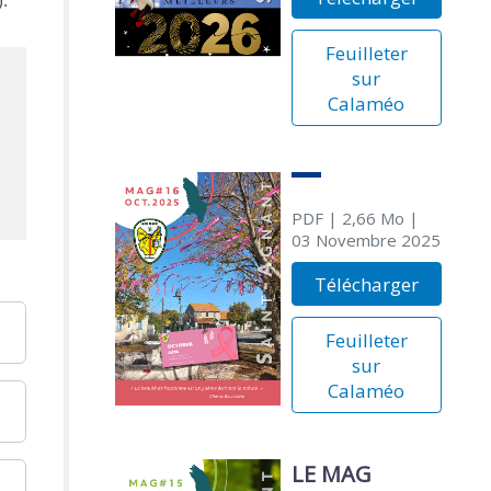
).
Feuilleter
sur
Calaméo
PDF
| 2,66 Mo
|
03 Novembre 2025
Télécharger
Feuilleter
sur
Calaméo
LE MAG