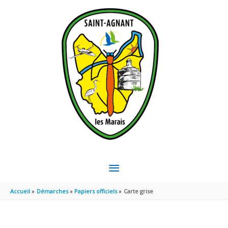
Aller au contenu
Aller au pied de page
MENU
PRINCIPAL
Accueil
Démarches
Papiers officiels
Carte grise