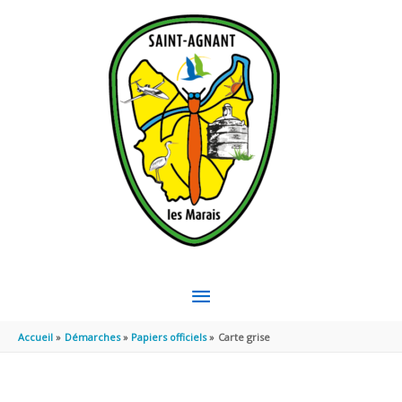
Aller au contenu
Aller au pied de page
MENU
PRINCIPAL
Accueil
Démarches
Papiers officiels
Carte grise