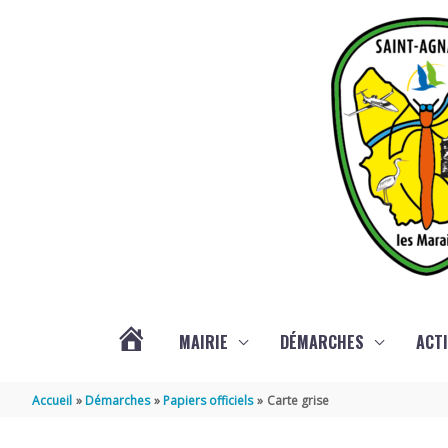
Aller au contenu
Aller au pied de page
MAIRIE
DÉMARCHES
ACTI
ACTUALITÉS
Accueil
Démarches
Papiers officiels
Carte grise
DE