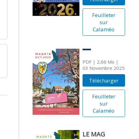
Feuilleter
sur
Calaméo
PDF
| 2,66 Mo
|
03 Novembre 2025
Télécharger
Feuilleter
sur
Calaméo
LE MAG