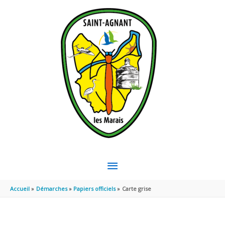
Aller au contenu
Aller au pied de page
MENU
PRINCIPAL
Accueil
Démarches
Papiers officiels
Carte grise