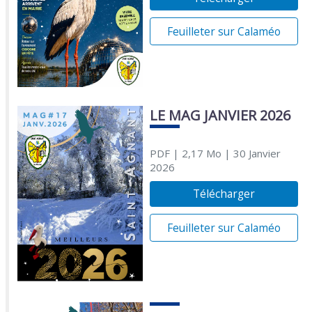
Feuilleter sur Calaméo
LE MAG JANVIER 2026
PDF
| 2,17 Mo
| 30 Janvier
2026
Télécharger
Feuilleter sur Calaméo