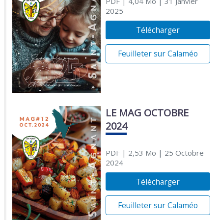
PDF
| 4,04 Mo
| 31 Janvier
2025
Télécharger
Feuilleter sur Calaméo
LE MAG OCTOBRE
2024
PDF
| 2,53 Mo
| 25 Octobre
2024
Télécharger
Feuilleter sur Calaméo