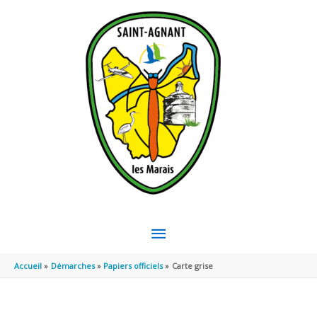
Aller au contenu
Aller au pied de page
MENU
PRINCIPAL
Accueil
Démarches
Papiers officiels
Carte grise