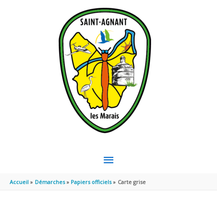
Aller au contenu
Aller au pied de page
MENU
PRINCIPAL
Accueil
Démarches
Papiers officiels
Carte grise