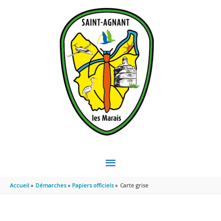
Aller au contenu
Aller au pied de page
MENU
PRINCIPAL
Accueil
Démarches
Papiers officiels
Carte grise