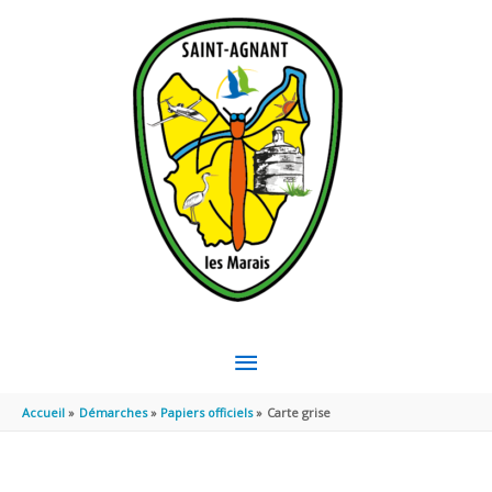
Aller au contenu
Aller au pied de page
MENU
PRINCIPAL
Accueil
Démarches
Papiers officiels
Carte grise