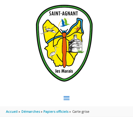
Aller au contenu
Aller au pied de page
MENU
PRINCIPAL
Accueil
Démarches
Papiers officiels
Carte grise