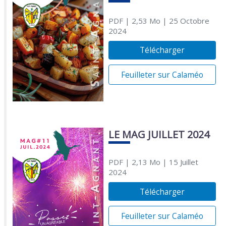
PDF
| 2,53 Mo
| 25 Octobre
2024
Télécharger
Feuilleter sur Calaméo
LE MAG JUILLET 2024
PDF
| 2,13 Mo
| 15 Juillet
2024
Télécharger
Feuilleter sur Calaméo