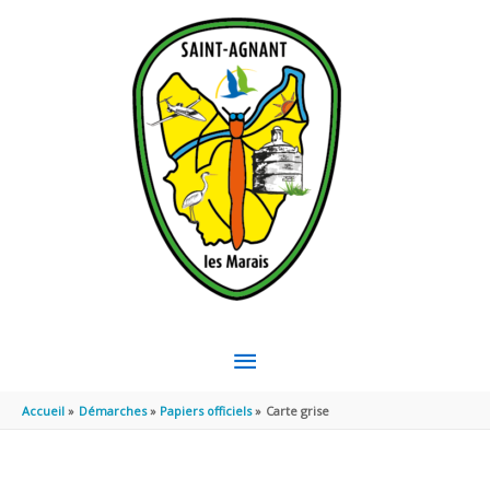
Aller au contenu
Aller au pied de page
MENU
PRINCIPAL
Accueil
Démarches
Papiers officiels
Carte grise