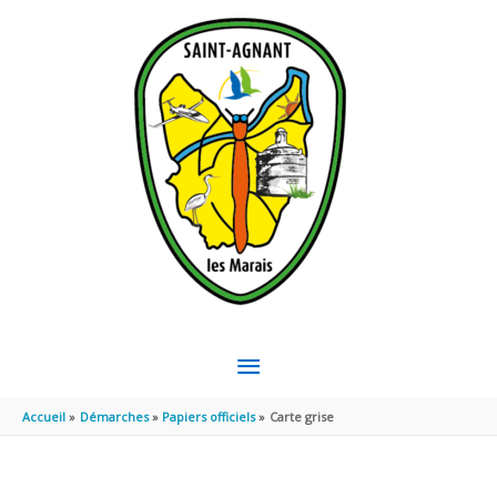
Aller au contenu
Aller au pied de page
MENU
PRINCIPAL
Accueil
Démarches
Papiers officiels
Carte grise