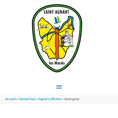
Aller au contenu
Aller au pied de page
MENU
PRINCIPAL
Accueil
Démarches
Papiers officiels
Carte grise