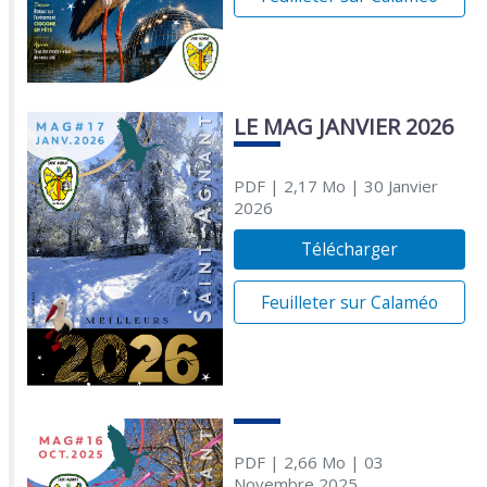
LE MAG JANVIER 2026
PDF
| 2,17 Mo
| 30 Janvier
2026
Télécharger
Feuilleter sur Calaméo
PDF
| 2,66 Mo
| 03
Novembre 2025