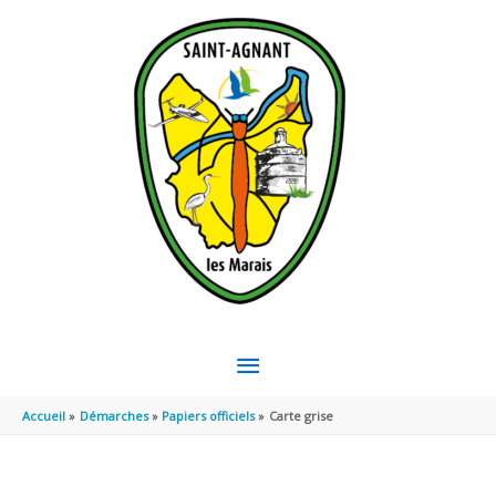
Aller au contenu
Aller au pied de page
MENU
PRINCIPAL
Accueil
Démarches
Papiers officiels
Carte grise