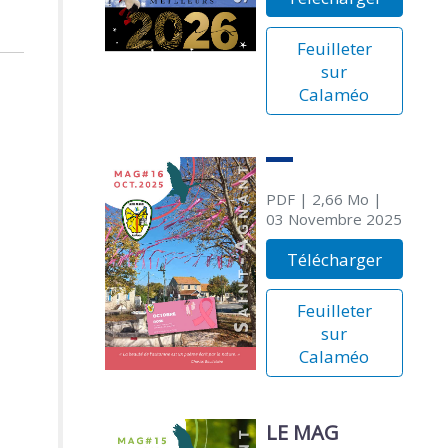
Feuilleter
sur
Calaméo
PDF
| 2,66 Mo
|
03 Novembre 2025
Télécharger
Feuilleter
sur
Calaméo
LE MAG