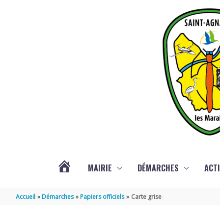
Aller au contenu
Aller au pied de page
MAIRIE
DÉMARCHES
ACTI
ACTUALITÉS
Accueil
Démarches
Papiers officiels
Carte grise
DE