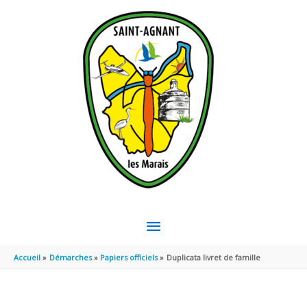
Aller au contenu
Aller au pied de page
MENU
PRINCIPAL
Accueil
Démarches
Papiers officiels
Duplicata livret de famille