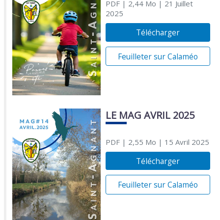
PDF
| 2,44 Mo
| 21 Juillet
2025
Télécharger
Feuilleter sur Calaméo
LE MAG AVRIL 2025
PDF
| 2,55 Mo
| 15 Avril 2025
Télécharger
Feuilleter sur Calaméo