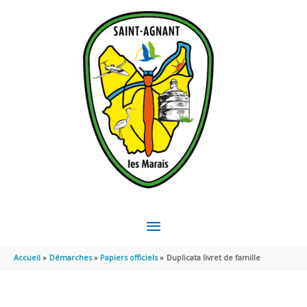
Aller au contenu
Aller au pied de page
MENU
PRINCIPAL
Accueil
Démarches
Papiers officiels
Duplicata livret de famille