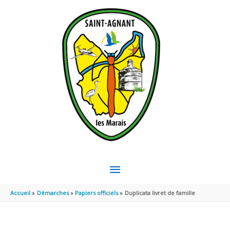
Aller au contenu
Aller au pied de page
MENU
PRINCIPAL
Accueil
Démarches
Papiers officiels
Duplicata livret de famille