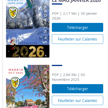
LE MAG JANVIER 2026
PDF
| 2,17 Mo
| 30 Janvier
2026
Télécharger
Feuilleter sur Calaméo
PDF
| 2,66 Mo
| 03
Novembre 2025
Télécharger
Feuilleter sur Calaméo