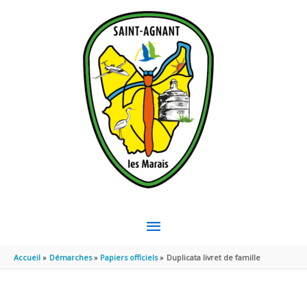
Aller au contenu
Aller au pied de page
MENU
PRINCIPAL
Accueil
Démarches
Papiers officiels
Duplicata livret de famille