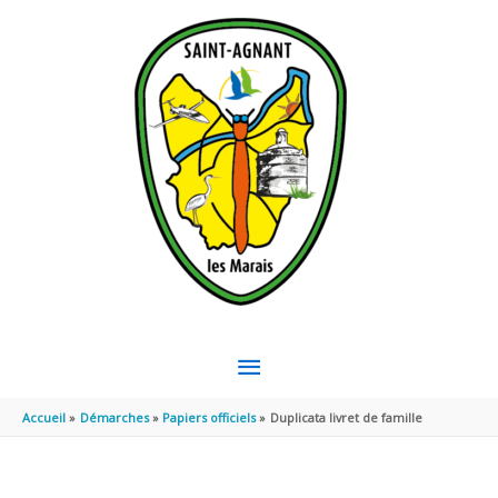
Aller au contenu
Aller au pied de page
MENU
PRINCIPAL
Accueil
Démarches
Papiers officiels
Duplicata livret de famille