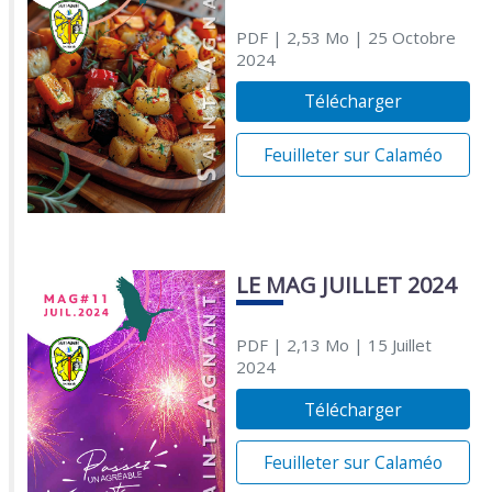
PDF
| 2,53 Mo
| 25 Octobre
2024
Télécharger
Feuilleter sur Calaméo
LE MAG JUILLET 2024
PDF
| 2,13 Mo
| 15 Juillet
2024
Télécharger
Feuilleter sur Calaméo