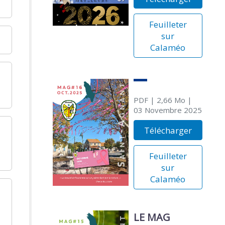
Feuilleter
sur
Calaméo
PDF
| 2,66 Mo
|
03 Novembre 2025
Télécharger
Feuilleter
sur
Calaméo
LE MAG