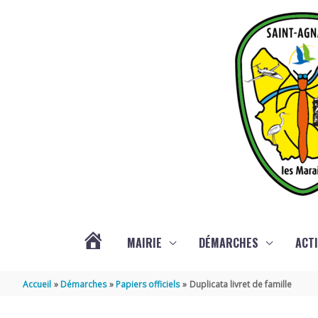
Aller au contenu
Aller au pied de page
MAIRIE
DÉMARCHES
ACTI
ACTUALITÉS
Accueil
Démarches
Papiers officiels
Duplicata livret de famille
DE