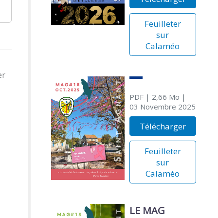
Feuilleter
sur
Calaméo
er
PDF
| 2,66 Mo
|
03 Novembre 2025
Télécharger
Feuilleter
sur
Calaméo
LE MAG