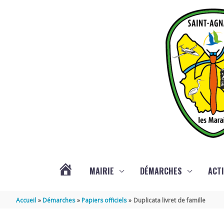
Aller au contenu
Aller au pied de page
MAIRIE
DÉMARCHES
ACTI
ACTUALITÉS
Accueil
Démarches
Papiers officiels
Duplicata livret de famille
DE