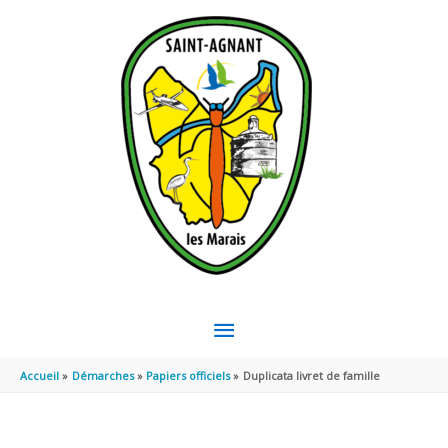
Aller au contenu
Aller au pied de page
MENU
PRINCIPAL
Accueil
Démarches
Papiers officiels
Duplicata livret de famille