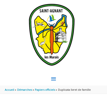
Aller au contenu
Aller au pied de page
MENU
PRINCIPAL
Accueil
Démarches
Papiers officiels
Duplicata livret de famille