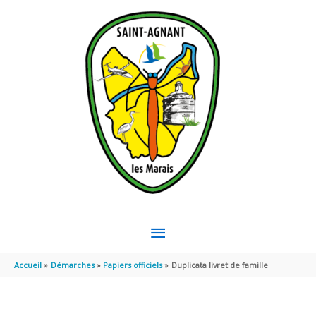
Aller au contenu
Aller au pied de page
MENU
PRINCIPAL
Accueil
Démarches
Papiers officiels
Duplicata livret de famille