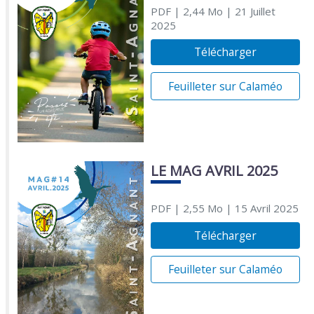
PDF
| 2,44 Mo
| 21 Juillet
2025
Télécharger
Feuilleter sur Calaméo
LE MAG AVRIL 2025
PDF
| 2,55 Mo
| 15 Avril 2025
Télécharger
Feuilleter sur Calaméo