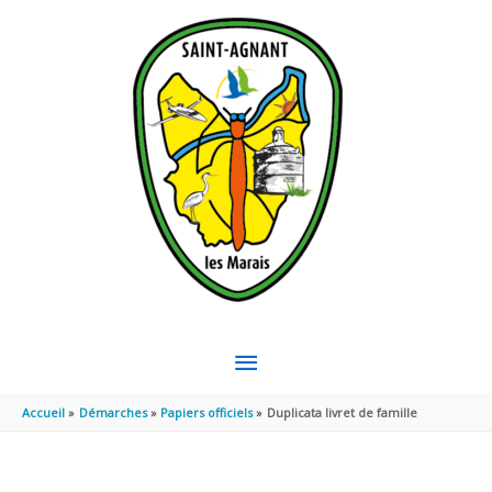
Aller au contenu
Aller au pied de page
MENU
PRINCIPAL
Accueil
Démarches
Papiers officiels
Duplicata livret de famille