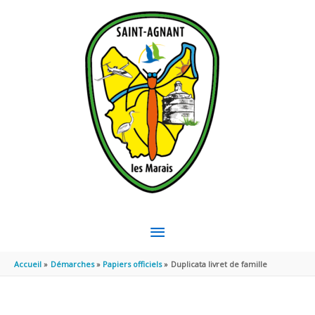
Aller au contenu
Aller au pied de page
MENU
PRINCIPAL
Accueil
Démarches
Papiers officiels
Duplicata livret de famille