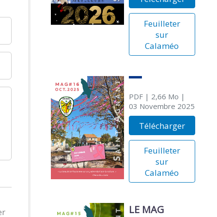
Feuilleter
sur
Calaméo
PDF
| 2,66 Mo
|
03 Novembre 2025
Télécharger
Feuilleter
sur
Calaméo
LE MAG
er