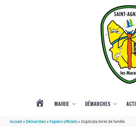
Aller au contenu
Aller au pied de page
MAIRIE
DÉMARCHES
ACTI
ACTUALITÉS
Accueil
Démarches
Papiers officiels
Duplicata livret de famille
DE