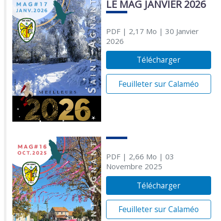
LE MAG JANVIER 2026
PDF
| 2,17 Mo
| 30 Janvier
2026
Télécharger
Feuilleter sur Calaméo
PDF
| 2,66 Mo
| 03
Novembre 2025
Télécharger
Feuilleter sur Calaméo