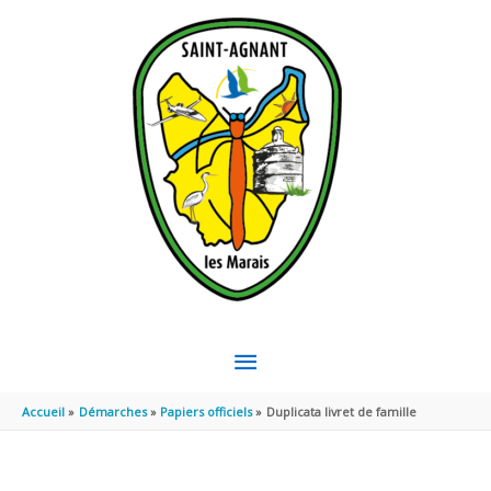
Aller au contenu
Aller au pied de page
MENU
PRINCIPAL
Accueil
Démarches
Papiers officiels
Duplicata livret de famille