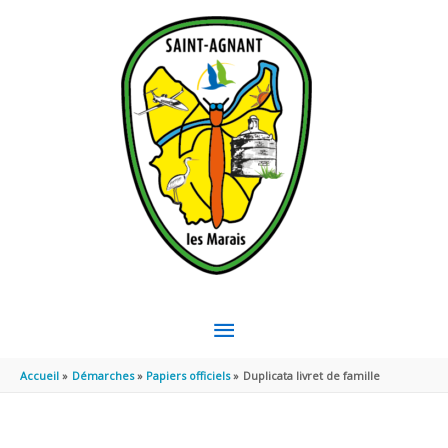
Aller au contenu
Aller au pied de page
MENU
PRINCIPAL
Accueil
Démarches
Papiers officiels
Duplicata livret de famille