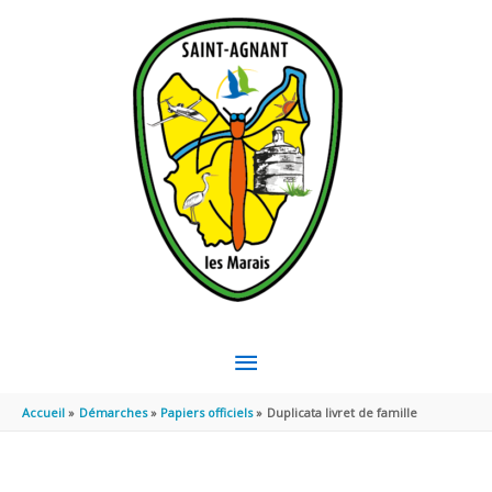
Aller au contenu
Aller au pied de page
MENU
PRINCIPAL
Accueil
Démarches
Papiers officiels
Duplicata livret de famille