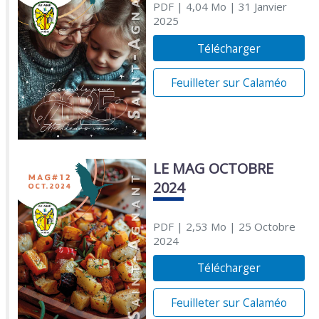
PDF
| 4,04 Mo
| 31 Janvier
2025
Télécharger
Feuilleter sur Calaméo
LE MAG OCTOBRE
2024
PDF
| 2,53 Mo
| 25 Octobre
2024
Télécharger
Feuilleter sur Calaméo