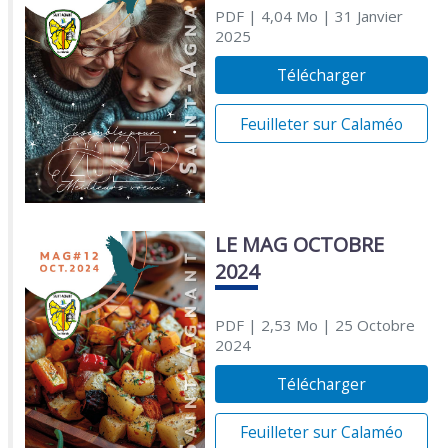
PDF
| 4,04 Mo
| 31 Janvier
2025
Télécharger
Feuilleter sur Calaméo
LE MAG OCTOBRE
2024
PDF
| 2,53 Mo
| 25 Octobre
2024
Télécharger
Feuilleter sur Calaméo