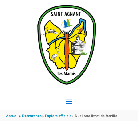
Aller au contenu
Aller au pied de page
MENU
PRINCIPAL
Accueil
Démarches
Papiers officiels
Duplicata livret de famille