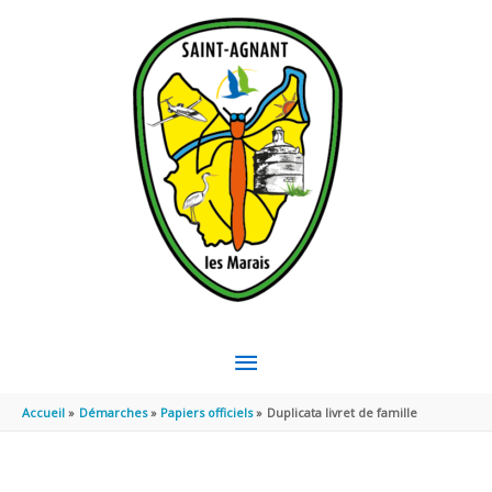
Aller au contenu
Aller au pied de page
MENU
PRINCIPAL
Accueil
Démarches
Papiers officiels
Duplicata livret de famille