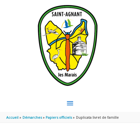
Aller au contenu
Aller au pied de page
MENU
PRINCIPAL
Accueil
Démarches
Papiers officiels
Duplicata livret de famille