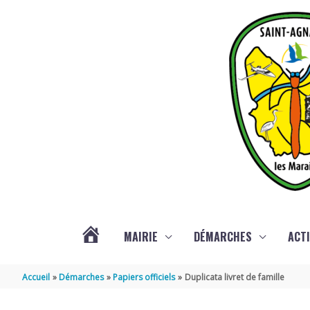
Aller au contenu
Aller au pied de page
MAIRIE
DÉMARCHES
ACTI
ACTUALITÉS
Accueil
Démarches
Papiers officiels
Duplicata livret de famille
DE