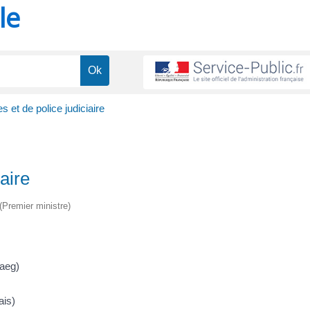
le
es et de police judiciaire
iaire
 (Premier ministre)
naeg)
ais)