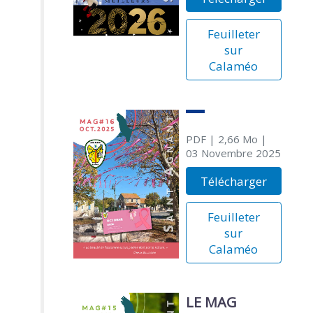
Feuilleter
sur
Calaméo
PDF
| 2,66 Mo
|
03 Novembre 2025
Télécharger
Feuilleter
sur
Calaméo
LE MAG