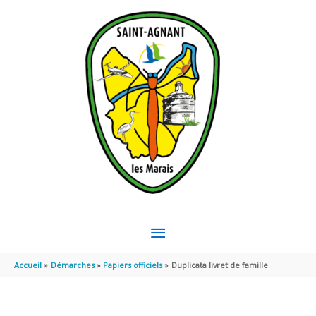
Aller au contenu
Aller au pied de page
MENU
PRINCIPAL
Accueil
Démarches
Papiers officiels
Duplicata livret de famille