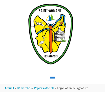
Aller au contenu
Aller au pied de page
MENU
PRINCIPAL
Accueil
Démarches
Papiers officiels
Légalisation de signature