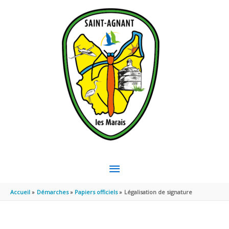
Aller au contenu
Aller au pied de page
MENU
PRINCIPAL
Accueil
Démarches
Papiers officiels
Légalisation de signature