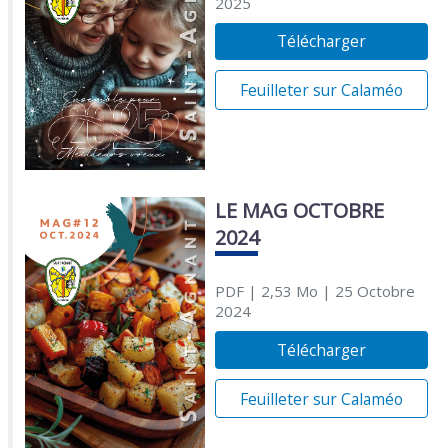
2025
Télécharger
Feuilleter sur Calaméo
LE MAG OCTOBRE
2024
PDF
| 2,53 Mo
| 25 Octobre
2024
Télécharger
Feuilleter sur Calaméo