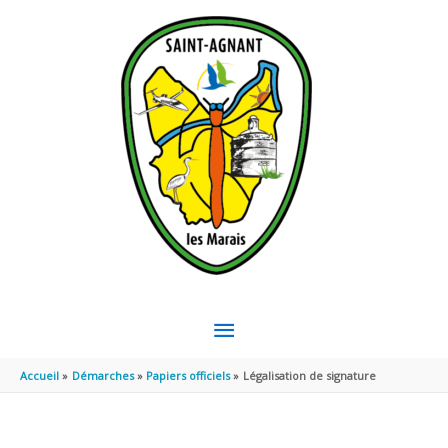
Aller au contenu
Aller au pied de page
MENU
PRINCIPAL
Accueil
Démarches
Papiers officiels
Légalisation de signature