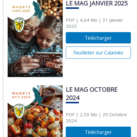
LE MAG JANVIER 2025
PDF
| 4,04 Mo
| 31 Janvier
2025
Télécharger
Feuilleter sur Calaméo
LE MAG OCTOBRE
2024
PDF
| 2,53 Mo
| 25 Octobre
2024
Télécharger