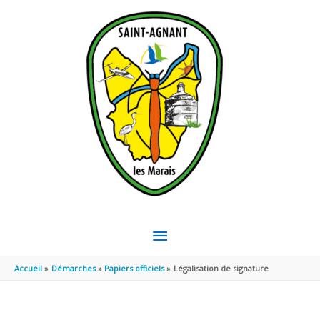
Aller au contenu
Aller au pied de page
MENU
PRINCIPAL
Accueil
Démarches
Papiers officiels
Légalisation de signature